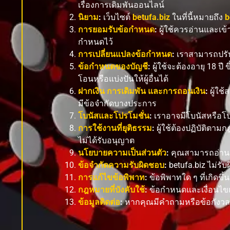
เรื่องการเดิมพันออนไลน์
นิยาม
:
เว็บไซต์
betufa.biz
ในที่นี้หมายถึง
b
การยอมรับข้อกำหนด
:
ผู้ใช้ควรอ่านและเข้
กำหนดไว้
การเปลี่ยนแปลงข้อกำหนด
:
เราสามารถปรับ
ข้อกำหนดของบัญชี
:
ผู้ใช้จะต้องอายุ 18 ป
โอนหรือแบ่งปันให้ผู้อื่นได้
ฝากเงิน การเดิมพัน และการถอนเงิน
:
ผู้ใช
มีข้อจำกัดบางประการ
โบนัสและโปรโมชั่น
:
เราอาจมีโบนัสหรือโปรโ
การใช้งานที่ยุติธรรม
:
ผู้ใช้ต้องปฏิบัติต
ไม่ได้รับอนุญาต
นโยบายความเป็นส่วนตัว
:
คุณสามารถอ่านเก
ข้อจำกัดความรับผิดชอบ
:
betufa.biz ไม่รั
การแก้ไขข้อพิพาท
:
ข้อพิพาทใด ๆ ที่เกิดขึ
กฎหมายที่บังคับใช้
:
ข้อกำหนดและเงื่อนไ
ข้อมูลติดต่อ
:
หากคุณมีคำถามหรือข้อกังวลใด 