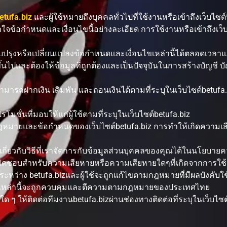
etufa.biz
และผู้ใช้หมายถึงบุคคลทั่วไปที่ใช้งานหรือเข้าถึงเว็บไซต์น
าใจข้อกำหนดและเงื่อนไขนี้อย่างละเอียด การใช้งานหรือเข้าถึงเว็บ
ปรุงหรือเปลี่ยนแปลงข้อกำหนดและเงื่อนไขเหล่านี้ได้ตลอดเวลาแ
ี ขึ้นไปและต้องให้ข้อมูลที่ถูกต้องและเป็นปัจจุบันในการสร้างบัญช
้สามารถฝากเงิน เดิมพัน และถอนเงินได้ตามที่ระบุในเว็บไซต์betuf
มชั่นที่มอบให้แก่ผู้ใช้ตามที่ระบุในเว็บไซต์betufa.biz
ามกฎหมายและข้อกำหนดของเว็บไซต์betufa.biz การทำให้เกิดความเ
ี่ยวกับวิธีที่เราจัดการกับข้อมูลส่วนบุคคลของคุณได้ในนโยบาย
บผิดชอบสำหรับความเสียหายหรือความเสียหายใดๆที่เกิดจากการใช้ง
้นระหว่าง betufa.bizและผู้ใช้จะถูกแก้ไขตามกฎหมายที่มีผลบังคับใช
ขเหล่านี้จะถูกควบคุมและตีความตามกฎหมายของประเทศไทย
ๆ ให้ติดต่อทีมงานbetufa.bizผ่านช่องทางติดต่อที่ระบุในเว็บไซต