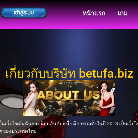
หน้าแรก
เกม
เกี่ยวกับบริษัท betufa.biz
ป็นเว็บไซต์พนันยอดนิยมอันดับหนึ่ง มีการก่อตั้งในปี 2013 เป็นเว็บ
้นๆของประเทศไทย