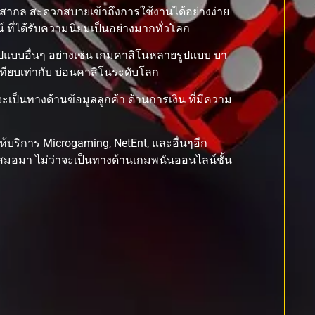
บสากล สะดวกสบายเข้าถึงการใช้งานได้อย่างง่าย
ที่ได้รับความนิยมเป็นอย่างมากทั่วโลก
ปแบบอื่นๆ อย่างเช่น เกมคาสิโนหลายรูปแบบ บา
เทียบเท่ากับ บ่อนคาสิโนระดับโลก
็นทางด้านข้อมูลลูกค้า ด้านการเงิน ที่มีความ
้บริการ Microgaming, NetEnt, และอื่นๆอีก
่เสมอมา ไม่ว่าจะเป็นทางด้านเกมพนันออนไลน์ชั้น