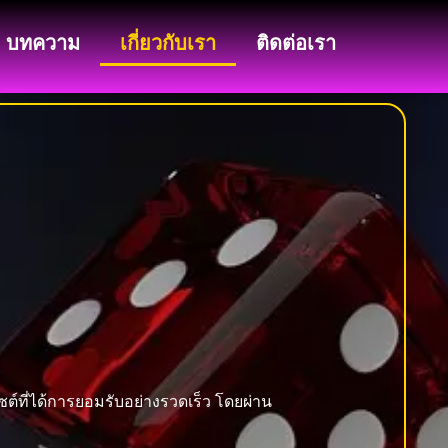
บทความ
เกี่ยวกับเรา
ติดต่อเรา
ไซต์ที่ได้การยอมรับอย่างรวดเร็ว โดยผ่าน